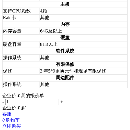
主板
支持CPU颗数
4颗
Raid卡
其他
内存
内存容量
64G及以上
硬盘
硬盘容量
8TB以上
软件系统
操作系统
其他
有限保修
保修
3 年5*9更换元件和现场有限保修
周边配件
操作系统
其他
企业价
¥
我的报价单
-
+
企业价
¥
起
客服
0
购物车
立即购买